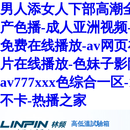
男人添女人下部高潮全
产色播-成人亚洲视频
免费在线播放-av网页
片在线播放-色妹子影
av777xxx色综合一
不卡-热播之家
高低溫試驗箱