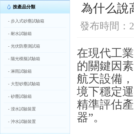
為什么說
按產品分類
- 步入式砂塵試驗箱
發布時間：202
- 耐水試驗箱
- 光伏防塵測試箱
在現代工業
- 陽光模擬試驗箱
的關鍵因素
- 淋雨試驗箱
航天設備，
- 大型砂塵試驗箱
境下穩定運
- 砂塵試驗箱
精準評估產
- 浸水試驗裝置
器”。
- 沖水試驗裝置