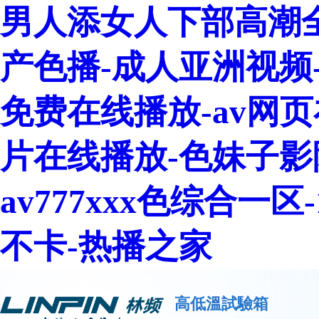
男人添女人下部高潮全
产色播-成人亚洲视频
免费在线播放-av网页
片在线播放-色妹子影
av777xxx色综合一
不卡-热播之家
高低溫試驗箱